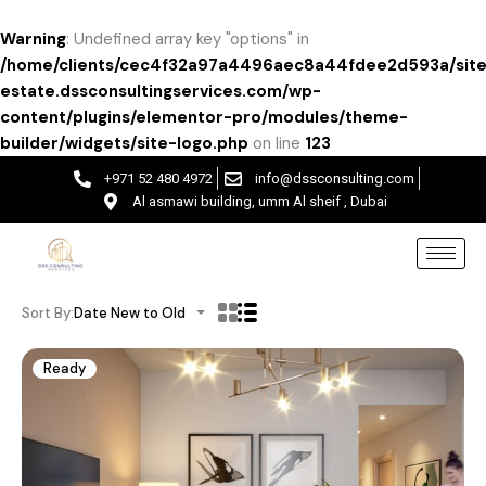
Warning
: Undefined array key "options" in
/home/clients/cec4f32a97a4496aec8a44fdee2d593a/site
estate.dssconsultingservices.com/wp-
content/plugins/elementor-pro/modules/theme-
builder/widgets/site-logo.php
on line
123
+971 52 480 4972
info@dssconsulting.com
Al asmawi building, umm Al sheif , Dubai
Sort By:
Date New to Old
Ready