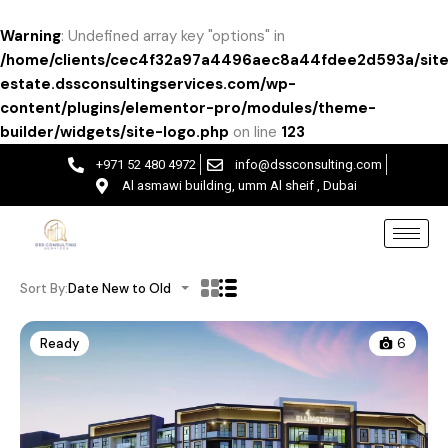
Warning
: Undefined array key "options" in
/home/clients/cec4f32a97a4496aec8a44fdee2d593a/site
estate.dssconsultingservices.com/wp-
content/plugins/elementor-pro/modules/theme-
builder/widgets/site-logo.php
on line
123
+971 52 480 4972
info@dssconsulting.com
Al asmawi building, umm Al sheif , Dubai
Sort By:
Date New to Old
Ready
6