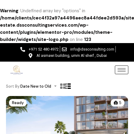
Warning
: Undefined array key "options" in
/home/clients/cec4f32a97a4496aec8a44fdee2d593a/site
estate.dssconsultingservices.com/wp-
content/plugins/elementor-pro/modules/theme-
builder/widgets/site-logo.php
on line
123
+971 52 480 4972
info@dssconsulting.com
Al asmawi building, umm Al sheif , Dubai
Sort By:
Date New to Old
Ready
5