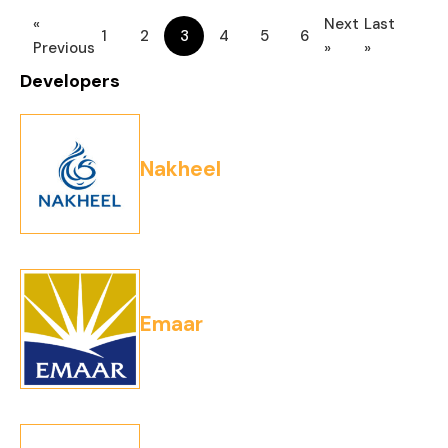
«
Next
Last
1
2
3
4
5
6
Previous
»
»
Developers
Nakheel
Emaar