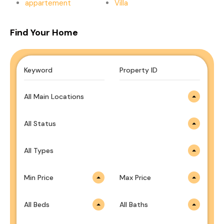
appartement
Villa
Find Your Home
All Main Locations
All Status
All Types
Min Price
Max Price
All Beds
All Baths