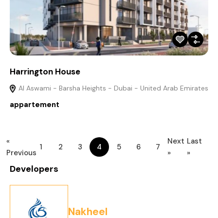
Harrington House
Al Aswami - Barsha Heights - Dubai - United Arab Emirates
appartement
«
Next
Last
1
2
3
4
5
6
7
Previous
»
»
Developers
Nakheel