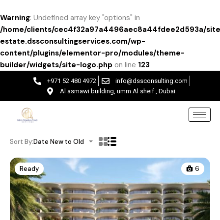
Warning
: Undefined array key "options" in
/home/clients/cec4f32a97a4496aec8a44fdee2d593a/site
estate.dssconsultingservices.com/wp-
content/plugins/elementor-pro/modules/theme-
builder/widgets/site-logo.php
on line
123
+971 52 480 4972
info@dssconsulting.com
Al asmawi building, umm Al sheif , Dubai
Sort By:
Date New to Old
Ready
6