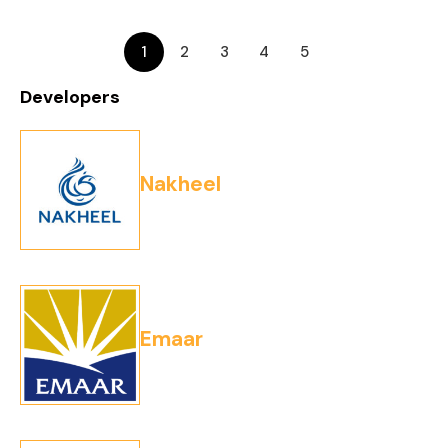
1
2
3
4
5
Developers
Nakheel
Emaar