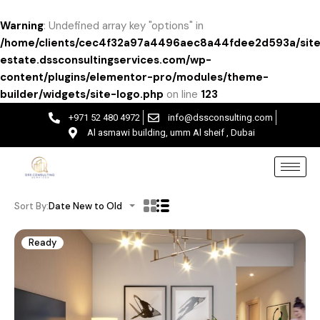
Warning
: Undefined array key "options" in
/home/clients/cec4f32a97a4496aec8a44fdee2d593a/site
estate.dssconsultingservices.com/wp-
content/plugins/elementor-pro/modules/theme-
builder/widgets/site-logo.php
on line
123
+971 52 480 4972
info@dssconsulting.com
Al asmawi building, umm Al sheif , Dubai
Sort By:
Date New to Old
Ready